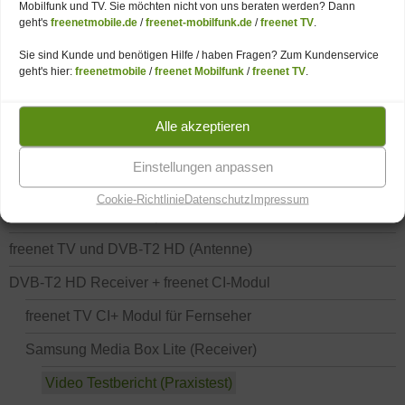
Mobilfunk und TV. Sie möchten nicht von uns beraten werden? Dann
geht's
freenetmobile.de
/
freenet-mobilfunk.de
/
freenet TV
.
Sie sind Kunde und benötigen Hilfe / haben Fragen? Zum Kundenservice
Videos zu freenet TV
geht's hier:
freenetmobile
/
freenet Mobilfunk
/
freenet TV
.
Alle akzeptieren
Einstellungen anpassen
FREENET TV UND DVB-T2 HD (ANTENNE)
Cookie-Richtlinie
Datenschutz
Impressum
WICHTIG: Ende Gratisphase freenet TV
freenet TV und DVB-T2 HD (Antenne)
DVB-T2 HD Receiver + freenet CI-Modul
freenet TV CI+ Modul für Fernseher
Samsung Media Box Lite (Receiver)
Video Testbericht (Praxistest)