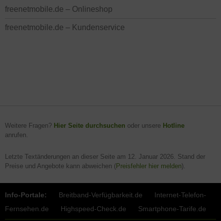
freenetmobile.de – Onlineshop
freenetmobile.de – Kundenservice
Weitere Fragen?
Hier Seite durchsuchen
oder unsere
Hotline
anrufen.
Letzte Textänderungen an dieser Seite am
12. Januar 2026
. Stand der
Preise und Angebote kann abweichen (
Preisfehler hier melden
).
Info-Portale:
Breitband-Verfügbarkeit.de
Internet-Telefon-
Fernsehen.de
Highspeed-Check.de
Smartphone-Tarife.de