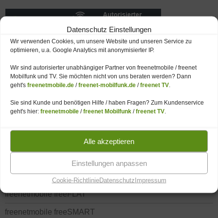
Datenschutz Einstellungen
Wir verwenden Cookies, um unsere Website und unseren Service zu
optimieren, u.a. Google Analytics mit anonymisierter IP.
FREENET TV UND DVB-T2 HD (ANTENNE)
WICHTIG: Ende Gratisphase freenet TV
Wir sind autorisierter unabhängiger Partner von freenetmobile / freenet
Mobilfunk und TV. Sie möchten nicht von uns beraten werden? Dann
freenet TV und DVB-T2 HD (Antenne)
geht's
freenetmobile.de
/
freenet-mobilfunk.de
/
freenet TV
.
DVB-T2 HD Receiver + freenet CI-Modul
Sie sind Kunde und benötigen Hilfe / haben Fragen? Zum Kundenservice
geht's hier:
freenetmobile
/
freenet Mobilfunk
/
freenet TV
.
waipu TV – Alternative zu DVB-T2 HD
Alle akzeptieren
FREENETMOBILE TARIFE
Einstellungen anpassen
Tarifübersicht freenetmobile
Cookie-Richtlinie
Datenschutz
Impressum
freenetmobile freeFLAT
freenetmobile freeSMART