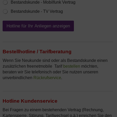
Bestandskunde - Mobilfunk Vertrag
u
n
Bestandskunde - TV Vertrag
d
e
o
Hotline für Ihr Anliegen anzeigen
d
e
r
B
e
Bestellhotline / Tarifberatung
s
t
Wenn Sie Neukunde sind oder als Bestandskunde einen
a
zusätzlichen freenetmobile Tarif
bestellen
möchten,
n
beraten wir Sie telefonisch oder Sie nutzen unseren
d
unverbindlichen
Rückrufservice
.
s
k
u
n
d
Hotline Kundenservice
e
*
Bei Fragen zu einem bestehenden Vertrag (Rechnung,
Kartensperre, Störung, Tarifwechsel o.ä.) erreichen Sie den