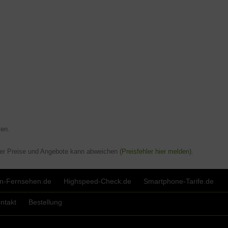
en.
der Preise und Angebote kann abweichen (
Preisfehler hier melden
).
fon-Fernsehen.de
Highspeed-Check.de
Smartphone-Tarife.de
ntakt
Bestellung