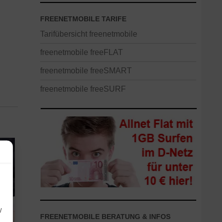
FREENETMOBILE TARIFE
Tarifübersicht freenetmobile
freenetmobile freeFLAT
freenetmobile freeSMART
freenetmobile freeSURF
/
FREENETMOBILE BERATUNG & INFOS