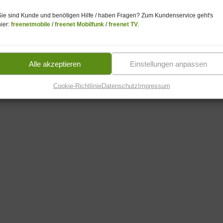
Sie sind Kunde und benötigen Hilfe / haben Fragen? Zum Kundenservice geht's
hier:
freenetmobile
/
freenet Mobilfunk
/
freenet TV
.
Alle akzeptieren
Einstellungen anpassen
Cookie-Richtlinie
Datenschutz
Impressum