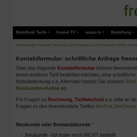
Mobilfunk Tarife
freenet TV
waipu.tv
Bestellung
freenetmobile
»
Kontakt: Beratung und Bestellung von freenetmobile Tarifen
»
Kont
Kontaktformular: schriftliche Anfrage freen
Über das folgende
Kontaktformular
können freenetmob
einen weiteren Tarif bestellen möchten, eine schriftliche A
Netzabdeckung o.ä. Alternativ nutzen Sie unseren
Rückr
Neukunden-Holine
an.
Für Fragen zu
Rechnung, Tarifwechsel
o.ä. bitte an d
Fragen zu den freenetmobile Tarifen
freeFlat
,
freeSmart
Neukunde oder Bestandskunde
*
Neukunde - ich habe noch NICHT bestellt