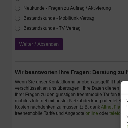
Neukunde - Fragen zu Auftrag / Aktivierung
Bestandskunde - Mobilfunk Vertrag
Bestandskunde - TV Vertrag
Weiter / Absenden
Wir beantworten Ihre Fragen: Beratung zu f
Wenn Sie unser Kontaktformular oben ausgefüllt haben
verschlüsselt an uns übertragen. Ihre Daten dienen led
Ihrer Fragen zu den günstigen freentmobile Tarifen für
mobiles Internet mit bester Netzabdeckung oder telefoni
Kosten nachdenken zu müssen (z.B. dank
Allnet Flat
). 
freenetmobile Tarife und Angebote
online
oder
telefonis