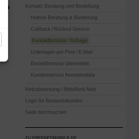
Kontakt: Beratung und Bestellung
Hotline Beratung & Bestellung
Callback / Rückruf-Service
Kontaktformular / Anfrage
Unterlagen per Post / E-Mail
Bestellformular übermitteln
Kundenservice freenetmobile
Netzabdeckung / Mobilfunk Netz
Login für Bestandskunden
Seite durchsuchen
ZU FREENETMOBILE.DE