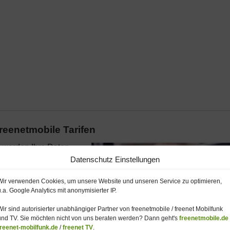
reenetmobile Tarifen
, werden Ihre Daten
iglich der Beantwortung
Datenschutz Einstellungen
 Smartphones. Nutzen Sie
eren Sie, ohne über die
Wir verwenden Cookies, um unsere Website und unseren Service zu optimieren,
u.a. Google Analytics mit anonymisierter IP.
Bestellen können Sie die
ch
.
Wir sind autorisierter unabhängiger Partner von freenetmobile / freenet Mobilfunk
und TV. Sie möchten nicht von uns beraten werden? Dann geht's
freenetmobile.de
freenet-mobilfunk.de
/
freenet TV
.