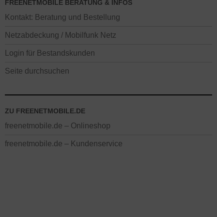
FREENETMOBILE BERATUNG & INFOS
Kontakt: Beratung und Bestellung
Netzabdeckung / Mobilfunk Netz
Login für Bestandskunden
Seite durchsuchen
ZU FREENETMOBILE.DE
freenetmobile.de – Onlineshop
freenetmobile.de – Kundenservice