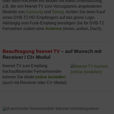
oder beim Receiver ein Modell mit Irdeto Unterstützung,
z.B. die von freenet TV zum Vorzugspreis angebotenen
Modelle von
Samsung
und
Strong
. Achten Sie beim Kauf
eines DVB-T2 HD Empfängers auf das grüne Logo.
Abhängig vom Funk-Empfang benötigen Sie für DVB-T2
Fernsehen zudem eine
Antenne
(innen, außen, Dach).
Beauftragung freenet TV
– auf Wunsch mit
Receiver / CI+ Modul
freenet TV zum Empfang
hochauflösender Fernsehsender
können Sie direkt
online bestellen
(auch mit Receiver oder CI+ Modul).