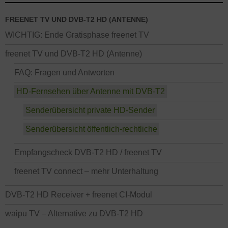
FREENET TV UND DVB-T2 HD (ANTENNE)
WICHTIG: Ende Gratisphase freenet TV
freenet TV und DVB-T2 HD (Antenne)
FAQ: Fragen und Antworten
HD-Fernsehen über Antenne mit DVB-T2
Senderübersicht private HD-Sender
Senderübersicht öffentlich-rechtliche
Empfangscheck DVB-T2 HD / freenet TV
freenet TV connect – mehr Unterhaltung
DVB-T2 HD Receiver + freenet CI-Modul
waipu TV – Alternative zu DVB-T2 HD