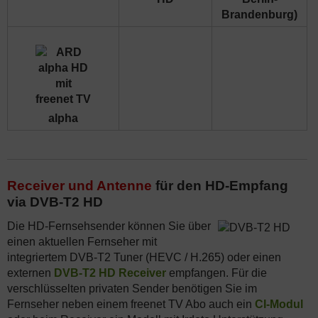
Brandenburg)
alpha
Receiver und Antenne
für den HD-Empfang
via DVB-T2 HD
Die HD-Fernsehsender können Sie über
einen aktuellen Fernseher mit
integriertem DVB-T2 Tuner (HEVC / H.265) oder einen
externen
DVB-T2 HD Receiver
empfangen. Für die
verschlüsselten privaten Sender benötigen Sie im
Fernseher neben einem freenet TV Abo auch ein
CI-Modul