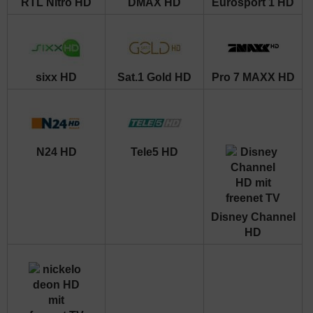
RTL Nitro HD
DMAX HD
Eurosport 1 HD
sixx HD
Sat.1 Gold HD
Pro 7 MAXX HD
N24 HD
Tele5 HD
Disney Channel
HD